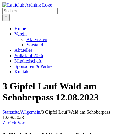
Zum
Inhalt
Suche
springen
nach:
Home
Verein
Aktivitäten
Vorstand
Aktuelles
Volkslauf 2026
Mitgliedschaft
Sponsoren & Partner
Kontakt
3 Gipfel Lauf Wald am
Schoberpass 12.08.2023
Startseite
/
Allgemein
/
3 Gipfel Lauf Wald am Schoberpass
12.08.2023
Zurück
Vor