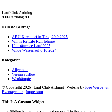
Lauf Club Ardning
8904 Ardning 89
Neueste Beiträge
ABU Kirchdorf in Tirol, 20.9.2025
Wings for Life Run Irdning
Hallstättersee Lauf 2025
Wilde Wasserlauf 6.10.2024
Kategorien
Allgemein
Vereinsausflug
Wettkämpfe
© Copyright
2026 | Lauf Club Ardning | Website by
Idee Werbe- &
Eventagentur
|
Impressum
Facebook
Toggle
This Is A Custom Widget
Sliding
Bar
This Sliding Bar can be switched on or off in theme options, and