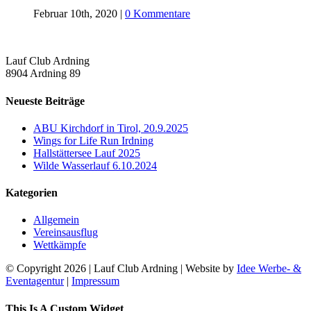
Februar 10th, 2020
|
0 Kommentare
Lauf Club Ardning
8904 Ardning 89
Neueste Beiträge
ABU Kirchdorf in Tirol, 20.9.2025
Wings for Life Run Irdning
Hallstättersee Lauf 2025
Wilde Wasserlauf 6.10.2024
Kategorien
Allgemein
Vereinsausflug
Wettkämpfe
© Copyright
2026 | Lauf Club Ardning | Website by
Idee Werbe- &
Eventagentur
|
Impressum
Facebook
Toggle
This Is A Custom Widget