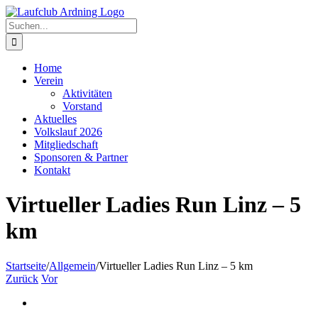
Zum
Inhalt
Suche
springen
nach:
Home
Verein
Aktivitäten
Vorstand
Aktuelles
Volkslauf 2026
Mitgliedschaft
Sponsoren & Partner
Kontakt
Virtueller Ladies Run Linz – 5
km
Startseite
/
Allgemein
/
Virtueller Ladies Run Linz – 5 km
Zurück
Vor
Zeige
grösseres