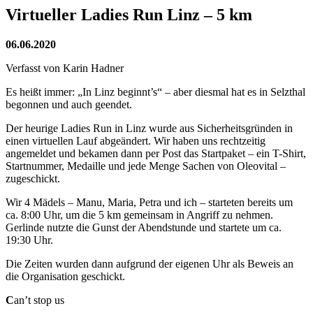
Bild
Virtueller Ladies Run Linz – 5 km
06.06.2020
Verfasst von Karin Hadner
Es heißt immer: „In Linz beginnt’s“ – aber diesmal hat es in Selzthal
begonnen und auch geendet.
Der heurige Ladies Run in Linz wurde aus Sicherheitsgründen in
einen virtuellen Lauf abgeändert. Wir haben uns rechtzeitig
angemeldet und bekamen dann per Post das Startpaket – ein T-Shirt,
Startnummer, Medaille und jede Menge Sachen von Oleovital –
zugeschickt.
Wir 4 Mädels – Manu, Maria, Petra und ich – starteten bereits um
ca. 8:00 Uhr, um die 5 km gemeinsam in Angriff zu nehmen.
Gerlinde nutzte die Gunst der Abendstunde und startete um ca.
19:30 Uhr.
Die Zeiten wurden dann aufgrund der eigenen Uhr als Beweis an
die Organisation geschickt.
C
an’t stop us